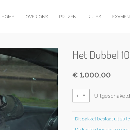
HOME
OVER ONS
PRIJZEN
RIJLES
EXAMEN
Het Dubbel 10
€ 1.000,00
Uitgeschakel
- Dit pakket bestaat uit 20 l
- De kosten bedragen euro 1