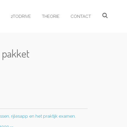
2TODRIVE
THEORIE
CONTACT
 pakket
d
essen, rijlesapp en het praktijk examen.
000,--.